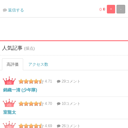
0
+
-
返信する
%
100%
Complete
Complete
人気記事
(採点)
高評価
アクセス数
4.71
29コメント
1位
錦織一清 (少年隊)
4.70
10コメント
2位
室龍太
4.69
26コメント
3位