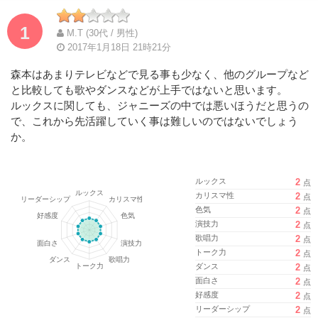
1
M.T (30代 / 男性)
2017年1月18日 21時21分
森本はあまりテレビなどで見る事も少なく、他のグループなど
と比較しても歌やダンスなどが上手ではないと思います。
ルックスに関しても、ジャニーズの中では悪いほうだと思うの
で、これから先活躍していく事は難しいのではないでしょう
か。
ルックス
2
点
カリスマ性
2
点
色気
2
点
演技力
2
点
歌唱力
2
点
トーク力
2
点
ダンス
2
点
面白さ
2
点
好感度
2
点
リーダーシップ
2
点