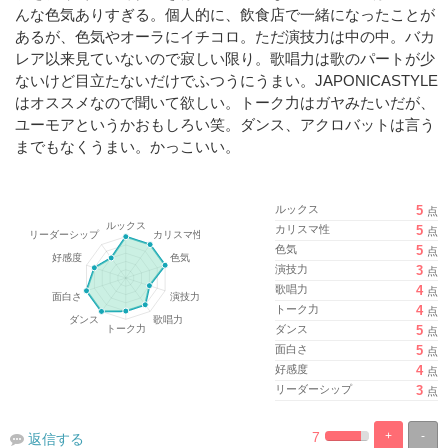
んな色気ありすぎる。個人的に、飲食店で一緒になったことが
あるが、色気やオーラにイチコロ。ただ演技力は中の中。バカ
レア以来見ていないので寂しい限り。歌唱力は歌のパートが少
ないけど目立たないだけでふつうにうまい。JAPONICASTYLE
はオススメなので聞いて欲しい。トーク力はガヤみたいだが、
ユーモアというかおもしろい笑。ダンス、アクロバットは言う
までもなくうまい。かっこいい。
ルックス
5
点
カリスマ性
5
点
色気
5
点
演技力
3
点
歌唱力
4
点
トーク力
4
点
ダンス
5
点
面白さ
5
点
好感度
4
点
リーダーシップ
3
点
7
+
-
返信する
%
100%