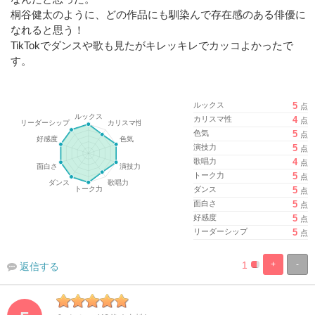
桐谷健太のように、どの作品にも馴染んで存在感のある俳優に
なれると思う！
TikTokでダンスや歌も見たがキレッキレでカッコよかったで
す。
ルックス
5
点
カリスマ性
4
点
色気
5
点
演技力
5
点
歌唱力
4
点
トーク力
5
点
ダンス
5
点
面白さ
5
点
好感度
5
点
リーダーシップ
5
点
1
+
-
返信する
%
100%
Complete
Complete