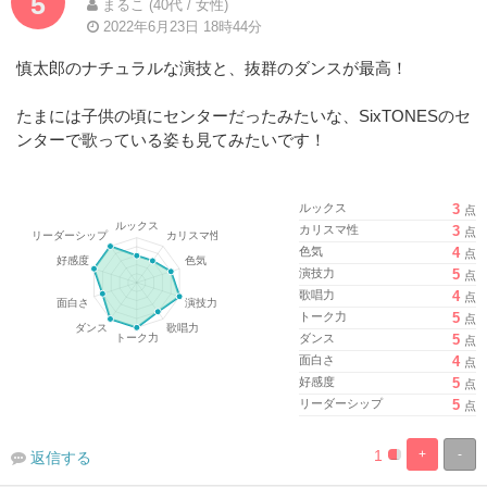
5
まるこ (40代 / 女性)
2022年6月23日 18時44分
慎太郎のナチュラルな演技と、抜群のダンスが最高！
たまには子供の頃にセンターだったみたいな、SixTONESのセ
ンターで歌っている姿も見てみたいです！
ルックス
3
点
カリスマ性
3
点
色気
4
点
演技力
5
点
歌唱力
4
点
トーク力
5
点
ダンス
5
点
面白さ
4
点
好感度
5
点
リーダーシップ
5
点
1
+
-
返信する
%
100%
Complete
Complete