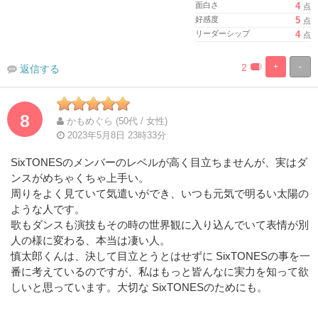
面白さ
4
点
好感度
5
点
リーダーシップ
4
点
2
+
-
返信する
%
100%
Complete
Complete
8
かもめぐら (50代 / 女性)
2023年5月8日 23時33分
SixTONESのメンバーのレベルが高く目立ちませんが、実はダ
ンスがめちゃくちゃ上手い。
周りをよく見ていて気遣いができ、いつも元気で明るい太陽の
ような人です。
歌もダンスも演技もその時の世界観に入り込んでいて表情が別
人の様に変わる、本当は凄い人。
慎太郎くんは、決して目立とうとはせずに SixTONESの事を一
番に考えているのですが、私はもっと皆んなに実力を知って欲
しいと思っています。大切な SixTONESのためにも。