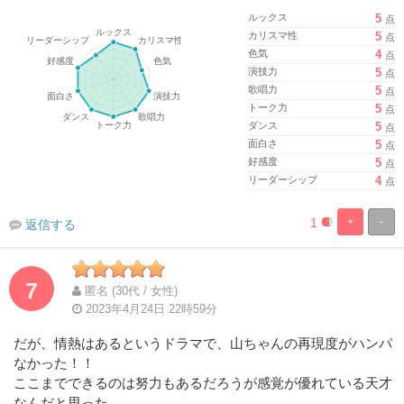
ルックス
5
点
カリスマ性
5
点
色気
4
点
演技力
5
点
歌唱力
5
点
トーク力
5
点
ダンス
5
点
面白さ
5
点
好感度
5
点
リーダーシップ
4
点
1
+
-
返信する
%
100%
Complete
Complete
7
匿名 (30代 / 女性)
2023年4月24日 22時59分
だが、情熱はあるというドラマで、山ちゃんの再現度がハンパ
なかった！！
ここまでできるのは努力もあるだろうが感覚が優れている天才
なんだと思った。