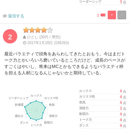
リーダーシップ
3
点
3
+
-
返信する
%
100%
Complete
Complete
2
ひとし (30代 / 男性)
2017年1月18日 21時26分
最近バラエティで頭角をあらわしてきたとおもう。今はまだト
ーク力とかいろいろ磨いているところだけど、成長のペースが
すごくはやいし、将来はMCとかもできるようなバラエティ枠
を担える人材になるんじゃないかと期待している。
ルックス
4
点
カリスマ性
4
点
色気
4
点
演技力
3
点
歌唱力
4
点
トーク力
4
点
ダンス
4
点