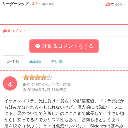
3.9
28
リーダーシップ
位
/5.0(77.6%)
/92件中
8コメント
評価＆コメントをする
評価順
新着順
古い順
4
ゆゆゆゆゆん (30代 / 女性)
2018年5月4日 11時35分
イケメンゴリラ。兄に負けず劣らずの顔偏差値。ゴリラ顔だか
ら好みが分かれるかもしれないけど、個人的には5点パーフェ
クト。兄のついでで入所したのにここまで成長して、小さい頃
から目立ってるのでカリスマ性もあり。筋肉もほどよくあり、
服を脱ぐ（やぶく）ときは色気ハンパない。Sixtonesは基本み