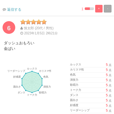
1
+
-
返信する
%
100%
Complete
Complete
6
慎太郎 (20代 / 男性)
2023年1月5日 2時21分
ダッシュおもろい
金ぱい
ルックス
5
点
カリスマ性
5
点
色気
5
点
演技力
5
点
歌唱力
5
点
トーク力
5
点
ダンス
5
点
面白さ
5
点
好感度
5
点
リーダーシップ
5
点