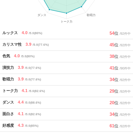
4.0
54
ルックス
位
/5.0(80%)
/92件中
3.9
45
カリスマ性
位
/5.0(77.6%)
/92件中
4.0
38
色気
位
/5.0(80%)
/92件中
3.9
41
演技力
位
/5.0(77.6%)
/90件中
3.9
34
歌唱力
位
/5.0(77.6%)
/92件中
4.1
29
トーク力
位
/5.0(82.6%)
/92件中
4.4
20
ダンス
位
/5.0(88.6%)
/92件中
4.1
34
面白さ
位
/5.0(82.6%)
/92件中
4.3
61
好感度
位
/5.0(85%)
/92件中