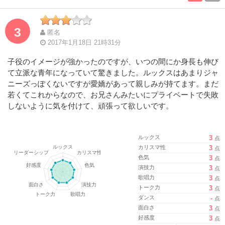
Complete
Complete
3
匿名
2017年1月18日 21時31分
子役のイメージが強かったのですが、いつの間にか身長も伸び
て立派な青年になっていて驚きました。ルックスはあまりジャ
ニーズっぽくないですが愛嬌があって親しみが持てます。まだ
若くてこれからなので、お兄さんみたいにプライベートで失敗
しないように気を付けて、頑張って欲しいです。
ルックス
3
点
カリスマ性
3
点
色気
3
点
演技力
3
点
歌唱力
3
点
トーク力
3
点
ダンス
-
点
面白さ
3
点
好感度
3
点