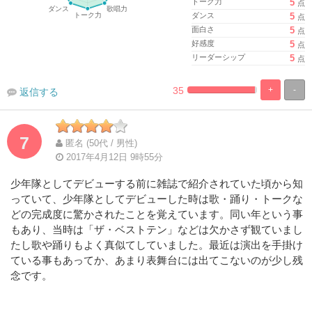
トーク力
5
点
ダンス
5
点
面白さ
5
点
好感度
5
点
リーダーシップ
5
点
35
+
-
返信する
%
100%
Complete
Complete
7
匿名 (50代 / 男性)
2017年4月12日 9時55分
少年隊としてデビューする前に雑誌で紹介されていた頃から知
っていて、少年隊としてデビューした時は歌・踊り・トークな
どの完成度に驚かされたことを覚えています。同い年という事
もあり、当時は「ザ・ベストテン」などは欠かさず観ていまし
たし歌や踊りもよく真似てしていました。最近は演出を手掛け
ている事もあってか、あまり表舞台には出てこないのが少し残
念です。