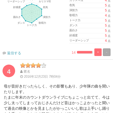
4
点
色気
5
点
演技力
5
点
歌唱力
4
点
トーク力
5
点
ダンス
5
点
面白さ
5
点
好感度
5
点
リーダーシップ
4
点
14
+
-
返信する
%
100%
Complete
Complete
4
匿名
2016年12月23日 7時04分
母が昔好きだったらしく、その影響もあり、少年隊の曲を聞い
たりします。
たまに年末のカウントダウンライブにちょこっと出てて、今は
少し太ってしまっておじさんだけど昔はかっこよかったと聞い
て過去の映像とかを見ましたがかっこいいし歌は上手いし踊り