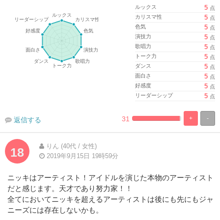
ルックス
5
点
カリスマ性
5
点
色気
5
点
演技力
5
点
歌唱力
5
点
トーク力
5
点
ダンス
5
点
面白さ
5
点
好感度
5
点
リーダーシップ
5
点
31
+
-
返信する
%
100%
Complete
Complete
りん (40代 / 女性)
18
2019年9月15日 19時59分
ニッキはアーティスト！アイドルを演じた本物のアーティスト
だと感じます。天才であり努力家！！
全てにおいてニッキを超えるアーティストは後にも先にもジャ
ニーズには存在しないかも。