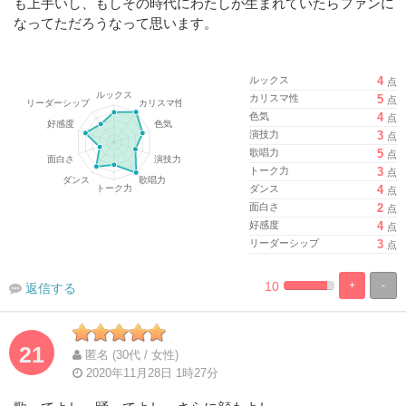
も上手いし、もしその時代にわたしが生まれていたらファンに
なってただろうなって思います。
ルックス
4
点
カリスマ性
5
点
色気
4
点
演技力
3
点
歌唱力
5
点
トーク力
3
点
ダンス
4
点
面白さ
2
点
好感度
4
点
リーダーシップ
3
点
10
+
-
返信する
%
100%
Complete
Complete
21
匿名 (30代 / 女性)
2020年11月28日 1時27分