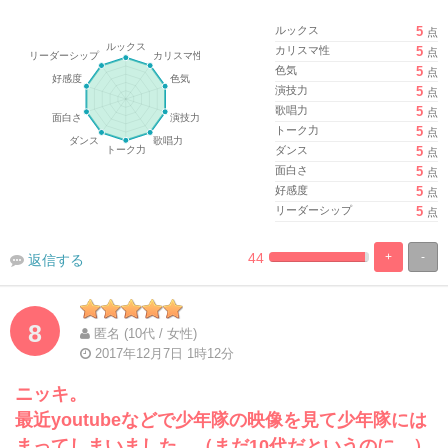
ルックス
5
点
カリスマ性
5
点
色気
5
点
演技力
5
点
歌唱力
5
点
トーク力
5
点
ダンス
5
点
面白さ
5
点
好感度
5
点
リーダーシップ
5
点
44
+
-
返信する
%
100%
Complete
Complete
8
匿名 (10代 / 女性)
2017年12月7日 1時12分
ニッキ。
最近youtubeなどで少年隊の映像を見て少年隊には
まってしまいました。（まだ10代だというのに。）