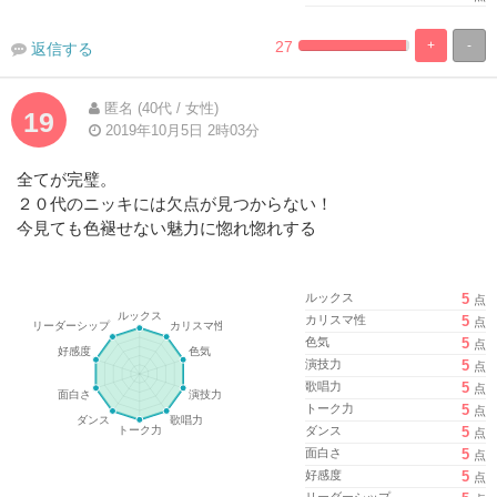
27
+
-
返信する
%
100%
Complete
Complete
匿名 (40代 / 女性)
19
2019年10月5日 2時03分
全てが完璧。
２０代のニッキには欠点が見つからない！
今見ても色褪せない魅力に惚れ惚れする
ルックス
5
点
カリスマ性
5
点
色気
5
点
演技力
5
点
歌唱力
5
点
トーク力
5
点
ダンス
5
点
面白さ
5
点
好感度
5
点
リーダーシップ