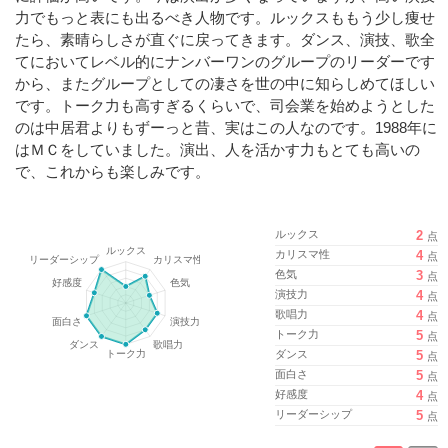
力でもっと表にも出るべき人物です。ルックスももう少し痩せ
たら、素晴らしさが直ぐに戻ってきます。ダンス、演技、歌全
てにおいてレベル的にナンバーワンのグループのリーダーです
から、またグループとしての凄さを世の中に知らしめてほしい
です。トーク力も高すぎるくらいで、司会業を始めようとした
のは中居君よりもずーっと昔、実はこの人なのです。1988年に
はＭＣをしていました。演出、人を活かす力もとても高いの
で、これからも楽しみです。
ルックス
2
点
カリスマ性
4
点
色気
3
点
演技力
4
点
歌唱力
4
点
トーク力
5
点
ダンス
5
点
面白さ
5
点
好感度
4
点
リーダーシップ
5
点