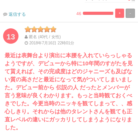
46
+
-
返信する
%
100%
Complete
Complete
13
匿名 (40代 / 女性)
2018年7月16日 22時01分
最近は表舞台より演出に本腰を入れていらっしゃる
ようですが、デビューから特に10年間のすがたを見
て貰えれば、その完成度はどのジャニーズも及ばな
い質の高さだと最近になって気がついてしまいまし
た。デビュー前から 伝説の人 だったとメンバーが
言う意味が良くわかります。もっと当時観ておくべ
きでした。今更当時のニッキを観てしまって、、感
心しきり。それからは他のタレントさんを観ても正
直レベルの違いにガッカリしてしまうようになりま
した。