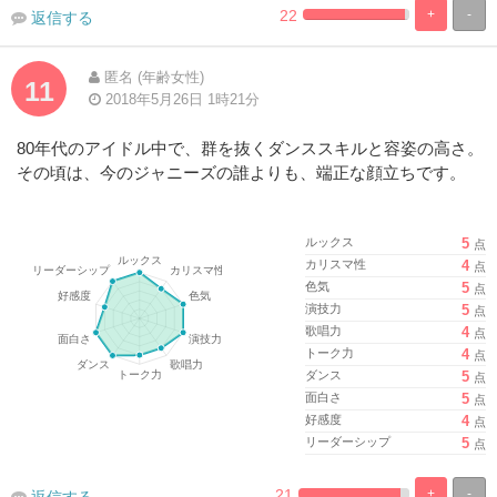
22
+
-
返信する
%
100%
Complete
Complete
匿名 (年齢女性)
11
2018年5月26日 1時21分
80年代のアイドル中で、群を抜くダンススキルと容姿の高さ。
その頃は、今のジャニーズの誰よりも、端正な顔立ちです。
ルックス
5
点
カリスマ性
4
点
色気
5
点
演技力
5
点
歌唱力
4
点
トーク力
4
点
ダンス
5
点
面白さ
5
点
好感度
4
点
リーダーシップ
5
点
21
+
-
返信する