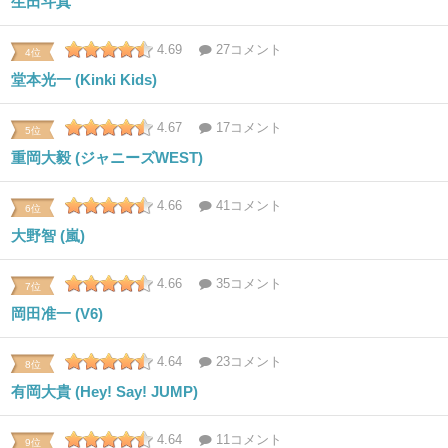
生田斗真
4.69
27コメント
4位
堂本光一 (Kinki Kids)
4.67
17コメント
5位
重岡大毅 (ジャニーズWEST)
4.66
41コメント
6位
大野智 (嵐)
4.66
35コメント
7位
岡田准一 (V6)
4.64
23コメント
8位
有岡大貴 (Hey! Say! JUMP)
4.64
11コメント
9位