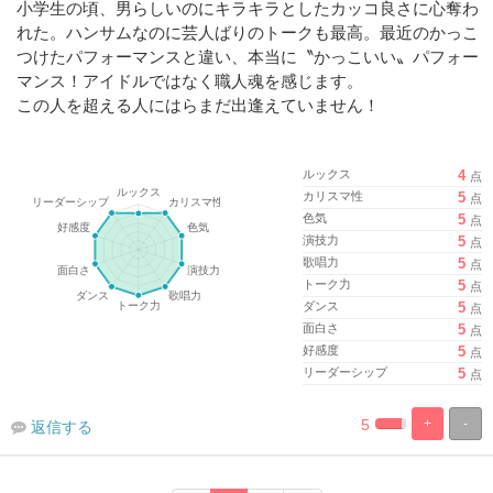
小学生の頃、男らしいのにキラキラとしたカッコ良さに心奪わ
れた。ハンサムなのに芸人ばりのトークも最高。最近のかっこ
つけたパフォーマンスと違い、本当に〝かっこいい〟パフォー
マンス！アイドルではなく職人魂を感じます。
この人を超える人にはらまだ出逢えていません！
ルックス
4
点
カリスマ性
5
点
色気
5
点
演技力
5
点
歌唱力
5
点
トーク力
5
点
ダンス
5
点
面白さ
5
点
好感度
5
点
リーダーシップ
5
点
5
+
-
返信する
%
100%
Complete
Complete