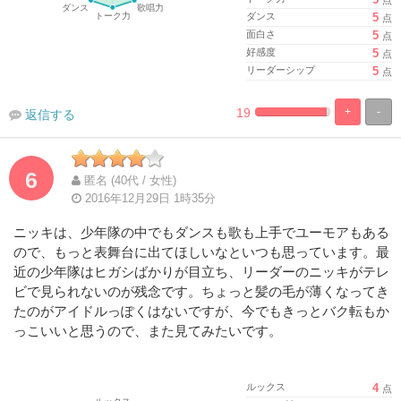
ダンス
5
点
面白さ
5
点
好感度
5
点
リーダーシップ
5
点
19
+
-
返信する
%
100%
Complete
Complete
6
匿名 (40代 / 女性)
2016年12月29日 1時35分
ニッキは、少年隊の中でもダンスも歌も上手でユーモアもある
ので、もっと表舞台に出てほしいなといつも思っています。最
近の少年隊はヒガシばかりが目立ち、リーダーのニッキがテレ
ビで見られないのが残念です。ちょっと髪の毛が薄くなってき
たのがアイドルっぽくはないですが、今でもきっとバク転もか
っこいいと思うので、また見てみたいです。
ルックス
4
点