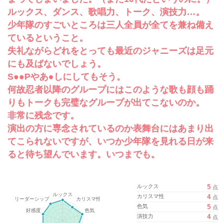
ルックス、ダンス、歌唱力、トーク、演技力…。
少年隊のすごいところは三人全員が全てを兼ね備え
ているということ。
失礼ながらどれをとっても最近のジャニーズは足元
にも及ばないでしょう。
S●●Pやあ●しにしてもそう。
何故忍者以降のグループにはこのような歌も顔も踊
りもトークも完璧なグループが出てこないのか。
非常に残念です。
演出の方に専念されているのか表舞台にはあまり出
てこられないですが、いつか少年隊を見れる日が来
ると待ち望んでいます。いつまでも。
ルックス
5
点
カリスマ性
4
点
色気
5
点
演技力
4
点