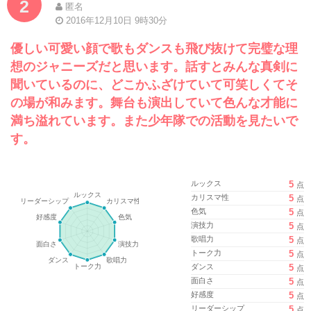
2
匿名
2016年12月10日 9時30分
優しい可愛い顔で歌もダンスも飛び抜けて完璧な理
想のジャニーズだと思います。話すとみんな真剣に
聞いているのに、どこかふざけていて可笑しくてそ
の場が和みます。舞台も演出していて色んな才能に
満ち溢れています。また少年隊での活動を見たいで
す。
ルックス
5
点
カリスマ性
5
点
色気
5
点
演技力
5
点
歌唱力
5
点
トーク力
5
点
ダンス
5
点
面白さ
5
点
好感度
5
点
リーダーシップ
5
点