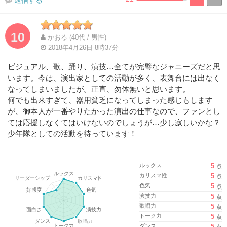
%
100%
Complete
Complete
10
かおる (40代 / 男性)
2018年4月26日 8時37分
ビジュアル、歌、踊り、演技…全てが完璧なジャニーズだと思
います。今は、演出家としての活動が多く、表舞台には出なく
なってしまいましたが。正直、勿体無いと思います。
何でも出来すぎて、器用貧乏になってしまった感じもします
が、御本人が一番やりたかった演出の仕事なので、ファンとし
ては応援しなくてはいけないのでしょうが…少し寂しいかな？
少年隊としての活動を待っています！
ルックス
5
点
カリスマ性
5
点
色気
5
点
演技力
5
点
歌唱力
5
点
トーク力
5
点
ダンス
5
点