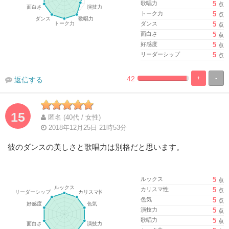
歌唱力
5
点
トーク力
5
点
ダンス
5
点
面白さ
5
点
好感度
5
点
リーダーシップ
5
点
42
+
-
返信する
%
100%
Complete
Complete
15
匿名 (40代 / 女性)
2018年12月25日 21時53分
彼のダンスの美しさと歌唱力は別格だと思います。
ルックス
5
点
カリスマ性
5
点
色気
5
点
演技力
5
点
歌唱力
5
点