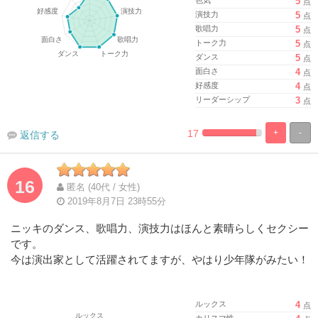
5
点
演技力
5
点
歌唱力
5
点
トーク力
5
点
ダンス
5
点
面白さ
4
点
好感度
4
点
リーダーシップ
3
点
17
+
-
返信する
%
100%
Complete
Complete
16
匿名 (40代 / 女性)
2019年8月7日 23時55分
ニッキのダンス、歌唱力、演技力はほんと素晴らしくセクシー
です。
今は演出家として活躍されてますが、やはり少年隊がみたい！
ルックス
4
点
カリスマ性