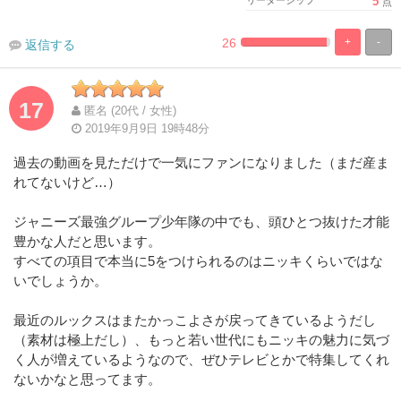
5
点
26
+
-
返信する
%
100%
Complete
Complete
17
匿名 (20代 / 女性)
2019年9月9日 19時48分
過去の動画を見ただけで一気にファンになりました（まだ産ま
れてないけど…）
ジャニーズ最強グループ少年隊の中でも、頭ひとつ抜けた才能
豊かな人だと思います。
すべての項目で本当に5をつけられるのはニッキくらいではな
いでしょうか。
最近のルックスはまたかっこよさが戻ってきているようだし
（素材は極上だし）、もっと若い世代にもニッキの魅力に気づ
く人が増えているようなので、ぜひテレビとかで特集してくれ
ないかなと思ってます。