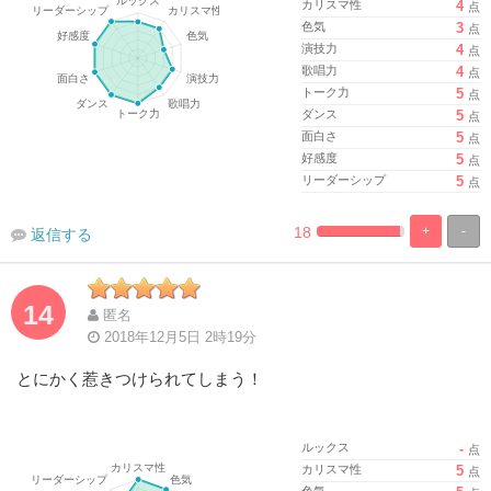
カリスマ性
4
点
色気
3
点
演技力
4
点
歌唱力
4
点
トーク力
5
点
ダンス
5
点
面白さ
5
点
好感度
5
点
リーダーシップ
5
点
18
+
-
返信する
%
100%
Complete
Complete
14
匿名
2018年12月5日 2時19分
とにかく惹きつけられてしまう！
ルックス
-
点
カリスマ性
5
点
色気