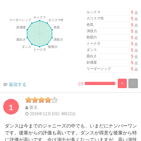
ルックス
5
点
カリスマ性
5
点
色気
5
点
演技力
5
点
歌唱力
5
点
トーク力
5
点
ダンス
5
点
面白さ
5
点
好感度
5
点
リーダーシップ
5
点
23
+
-
返信する
%
100%
Complete
Complete
1
匿名
2016年12月10日 4時22分
ダンスは今までのジャニーズの中でも、いまだにナンバーワン
です。後輩からの評価も高いです。ダンスが得意な後輩から特
に評価が高いです。今は演出が多くなっていますが、高い演技