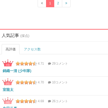
1
2
人気記事
(採点)
高評価
アクセス数
4.71
29コメント
1位
錦織一清 (少年隊)
4.70
10コメント
2位
室龍太
4.69
26コメント
3位