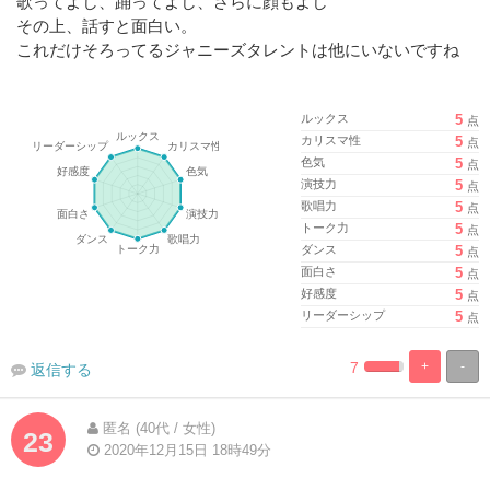
歌ってよし、踊ってよし、さらに顔もよし
その上、話すと面白い。
これだけそろってるジャニーズタレントは他にいないですね
ルックス
5
点
カリスマ性
5
点
色気
5
点
演技力
5
点
歌唱力
5
点
トーク力
5
点
ダンス
5
点
面白さ
5
点
好感度
5
点
リーダーシップ
5
点
7
+
-
返信する
%
100%
Complete
Complete
匿名 (40代 / 女性)
23
2020年12月15日 18時49分