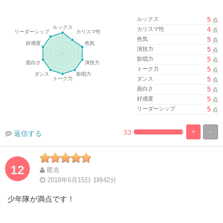
ルックス
5
点
カリスマ性
4
点
色気
5
点
演技力
5
点
歌唱力
5
点
トーク力
5
点
ダンス
5
点
面白さ
5
点
好感度
5
点
リーダーシップ
5
点
33
+
-
返信する
%
100%
Complete
Complete
12
匿名
2018年6月15日 1時42分
少年隊が満点です！