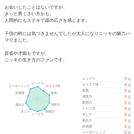
お会いしたことはないですが、
きっと男くさい方かも。
人間的にもステキで器の広さを感じます。
子供の時には気づきませんでしたが大人になりニッキの魅力ハ
マりました。
容姿や才能もですが、
ニッキの生き方のファンです。
ルックス
5
点
カリスマ性
4
点
色気
5
点
演技力
5
点
歌唱力
5
点
トーク力
5
点
ダンス
5
点
面白さ
5
点
好感度
4
点
リーダーシップ
5
点