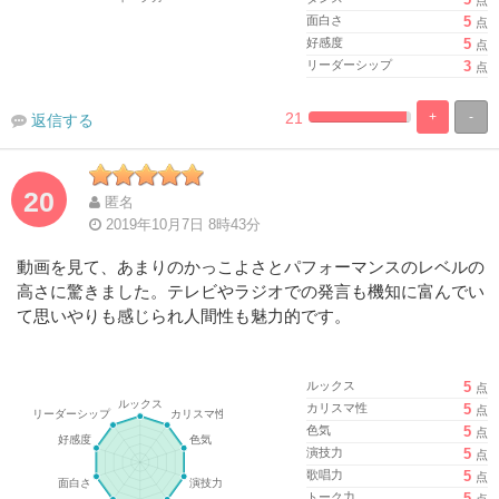
面白さ
5
点
好感度
5
点
リーダーシップ
3
点
21
+
-
返信する
%
100%
Complete
Complete
20
匿名
2019年10月7日 8時43分
動画を見て、あまりのかっこよさとパフォーマンスのレベルの
高さに驚きました。テレビやラジオでの発言も機知に富んでい
て思いやりも感じられ人間性も魅力的です。
ルックス
5
点
カリスマ性
5
点
色気
5
点
演技力
5
点
歌唱力
5
点
トーク力
5
点