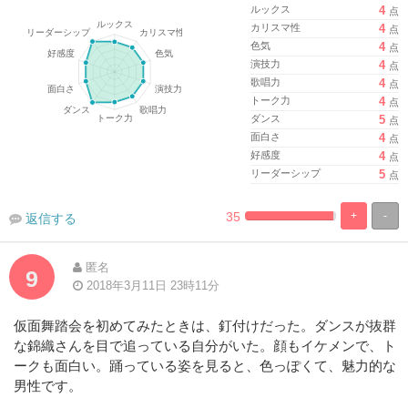
ルックス
4
点
カリスマ性
4
点
色気
4
点
演技力
4
点
歌唱力
4
点
トーク力
4
点
ダンス
5
点
面白さ
4
点
好感度
4
点
リーダーシップ
5
点
35
+
-
返信する
%
100%
Complete
Complete
匿名
9
2018年3月11日 23時11分
仮面舞踏会を初めてみたときは、釘付けだった。ダンスが抜群
な錦織さんを目で追っている自分がいた。顔もイケメンで、ト
ークも面白い。踊っている姿を見ると、色っぽくて、魅力的な
男性です。