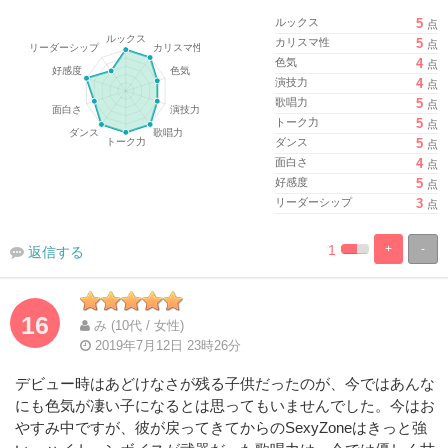
ルックス
5
点
カリスマ性
5
点
色気
4
点
演技力
4
点
歌唱力
5
点
トーク力
5
点
ダンス
5
点
面白さ
4
点
好感度
5
点
リーダーシップ
3
点
1
+
-
返信する
%
100%
Complete
Complete
16
み (10代 / 女性)
2019年7月12日 23時26分
デビュー時はあどけなさが残る子供だったのが、今ではあんな
にも色気が凄い子になるとは思ってもいませんでした。今はお
やすみ中ですが、彼が戻ってきてからのSexyZoneはきっと強