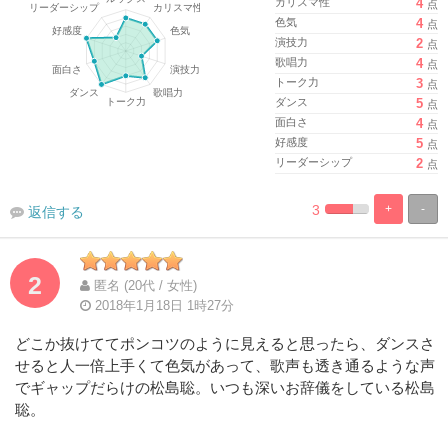
カリスマ性
4
点
色気
4
点
演技力
2
点
歌唱力
4
点
トーク力
3
点
ダンス
5
点
面白さ
4
点
好感度
5
点
リーダーシップ
2
点
3
+
-
返信する
%
100%
Complete
Complete
2
匿名 (20代 / 女性)
2018年1月18日 1時27分
どこか抜けててポンコツのように見えると思ったら、ダンスさ
せると人一倍上手くて色気があって、歌声も透き通るような声
でギャップだらけの松島聡。いつも深いお辞儀をしている松島
聡。