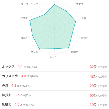
4.4
32
ルックス
位
/5.0(87.6%)
/92件中
3.9
42
カリスマ性
位
/5.0(78%)
/92件中
4.1
29
色気
位
/5.0(82.8%)
/92件中
3.5
66
演技力
位
/5.0(69%)
/90件中
4.5
10
歌唱力
位
/5.0(90.4%)
/92件中