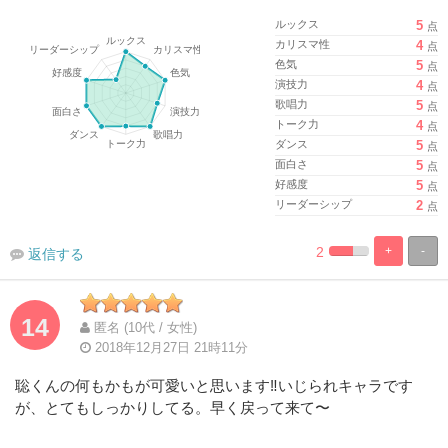
ルックス
5
点
カリスマ性
4
点
色気
5
点
演技力
4
点
歌唱力
5
点
トーク力
4
点
ダンス
5
点
面白さ
5
点
好感度
5
点
リーダーシップ
2
点
2
+
-
返信する
%
100%
Complete
Complete
14
匿名 (10代 / 女性)
2018年12月27日 21時11分
聡くんの何もかもが可愛いと思います‼︎いじられキャラです
が、とてもしっかりしてる。早く戻って来て〜