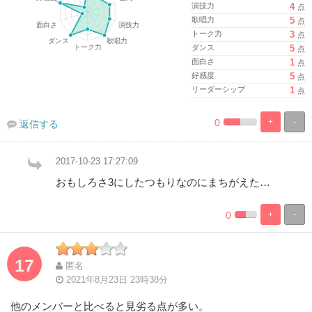
演技力
4
点
歌唱力
5
点
トーク力
3
点
ダンス
5
点
面白さ
1
点
好感度
5
点
リーダーシップ
1
点
0
+
-
返信する
%
100%
Complete
Complete
2017-10-23 17:27:09
おもしろさ3にしたつもりなのにまちがえた…
0
+
-
%
100%
Complete
Complete
17
匿名
2021年8月23日 23時38分
他のメンバーと比べると見劣る点が多い。