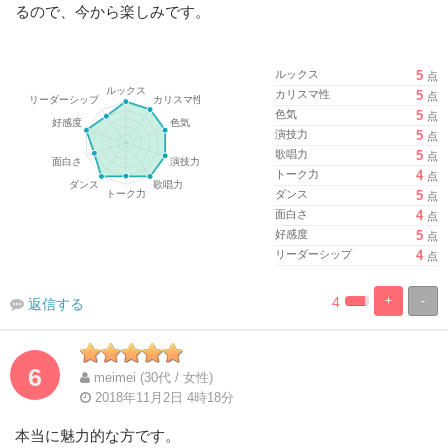
るので、今から楽しみです。
ルックス
5
点
カリスマ性
5
点
色気
5
点
演技力
5
点
歌唱力
5
点
トーク力
4
点
ダンス
5
点
面白さ
4
点
好感度
5
点
リーダーシップ
4
点
4
+
-
返信する
%
100%
Complete
Complete
6
meimei (30代 / 女性)
2018年11月2日 4時18分
本当に魅力的な方です。