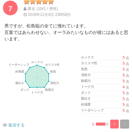
7
匿名 (10代 / 男性)
2018年11月4日 22時58分
男ですが、松島聡の全てに憧れています。
言葉ではあらわせない、オーラみたいなものが彼にはあると思
います。
ルックス
5
点
カリスマ性
5
点
色気
5
点
演技力
5
点
歌唱力
5
点
トーク力
4
点
ダンス
5
点
面白さ
5
点
好感度
5
点
リーダーシップ
5
点
5
+
-
返信する
%
100%
Complete
Complete