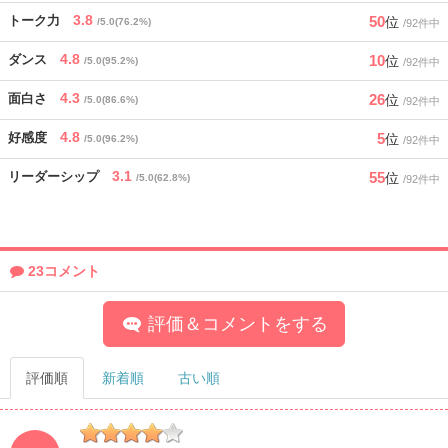
3.8
50
トーク力
位
/5.0(76.2%)
/92件中
4.8
10
ダンス
位
/5.0(95.2%)
/92件中
4.3
26
面白さ
位
/5.0(86.6%)
/92件中
4.8
5
好感度
位
/5.0(96.2%)
/92件中
3.1
55
リーダーシップ
位
/5.0(62.8%)
/92件中
23コメント
評価＆コメントをする
評価順
新着順
古い順