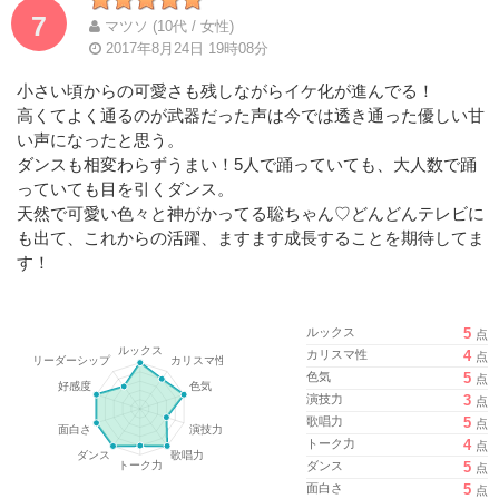
7
マツソ (10代 / 女性)
2017年8月24日 19時08分
小さい頃からの可愛さも残しながらイケ化が進んでる！
高くてよく通るのが武器だった声は今では透き通った優しい甘
い声になったと思う。
ダンスも相変わらずうまい！5人で踊っていても、大人数で踊
っていても目を引くダンス。
天然で可愛い色々と神がかってる聡ちゃん♡どんどんテレビに
も出て、これからの活躍、ますます成長することを期待してま
す！
ルックス
5
点
カリスマ性
4
点
色気
5
点
演技力
3
点
歌唱力
5
点
トーク力
4
点
ダンス
5
点
面白さ
5
点