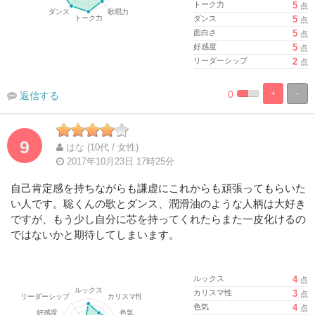
トーク力
5
点
ダンス
5
点
面白さ
5
点
好感度
5
点
リーダーシップ
2
点
0
+
-
返信する
%
100%
Complete
Complete
9
はな (10代 / 女性)
2017年10月23日 17時25分
自己肯定感を持ちながらも謙虚にこれからも頑張ってもらいた
い人です。聡くんの歌とダンス、潤滑油のような人柄は大好き
ですが、もう少し自分に芯を持ってくれたらまた一皮化けるの
ではないかと期待してしまいます。
ルックス
4
点
カリスマ性
3
点
色気
4
点