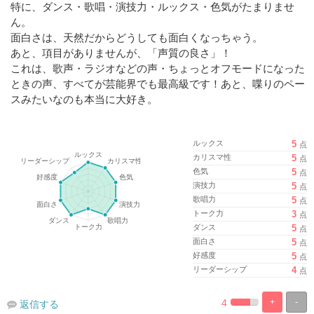
特に、ダンス・歌唱・演技力・ルックス・色気がたまりませ
ん。
面白さは、天然だからどうしても面白くなっちゃう。
あと、項目がありませんが、「声質の良さ」！
これは、歌声・ラジオなどの声・ちょっとオフモードになった
ときの声、すべてが芸能界でも最高級です！あと、喋りのペー
スみたいなのも本当に大好き。
ルックス
5
点
カリスマ性
5
点
色気
5
点
演技力
5
点
歌唱力
5
点
トーク力
3
点
ダンス
5
点
面白さ
5
点
好感度
5
点
リーダーシップ
4
点
4
+
-
返信する
%
100%