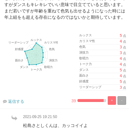
すがダンスもキレキレでいい意味で目立てていると思います。
まだ若いですが年齢を重ねて色気も出せるようになった時には
年上組をも超える存在になるのではないかと期待しています。
ルックス
5
点
カリスマ性
4
点
色気
3
点
演技力
3
点
歌唱力
4
点
トーク力
4
点
ダンス
5
点
面白さ
4
点
好感度
5
点
リーダーシップ
3
点
39
+
-
返信する
%
100%
Complete
Complete
2021-09-25 19:21:50
松島さとしくんは、カッコイイよ