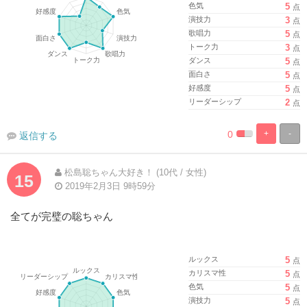
色気
5
点
演技力
3
点
歌唱力
5
点
トーク力
3
点
ダンス
5
点
面白さ
5
点
好感度
5
点
リーダーシップ
2
点
0
+
-
返信する
%
100%
Complete
Complete
松島聡ちゃん大好き！ (10代 / 女性)
15
2019年2月3日 9時59分
全てが完璧の聡ちゃん
ルックス
5
点
カリスマ性
5
点
色気
5
点
演技力
5
点