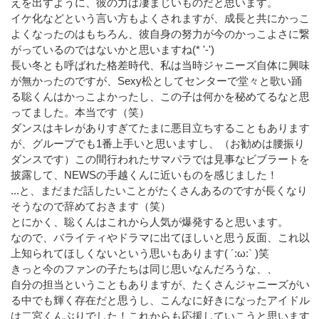
えを出すように、彼の力は凄まじいものだと思います。
イケ化などという言い方もよくされますが、成長と共にかっこ
よくなったのはもちろん、彼自身の努力が今のかっこよさに繋
がっているのではないかと思いますね(* '-')
長い冬とも呼ばれた格差時代、私は当時ジャニーズ自体に興味
が無かったのですが、Sexy松としてセンターで堂々と歌い踊
る聡くんはかっこよかったし、この子は何かを秘めてるなと思
ってました。本当です（笑）
ダンスはキレがありすぎてたまに悪目立ちすることもあります
が、グループでも1番上手いと思いますし、（お勧めは腰振り
ダンスです）この間行われたサマパラでは見事なビブラートを
披露して、NEWSの手越くんに近いものを感じました！
...と、まだまだ話したいことがたくさんあるのですが長くなり
そうなので辞めておきます（笑）
とにかく、聡くんはこれから人気が爆発すると思います。
なので、バライティやドラマに出てほしいと思う反面、これ以
上知られてほしくないという思いもあります( ´:ω:` )笑
きっと今のファンの子たちは同じ思いなんだろうな、、
自分の担当ということもありますが、たくさんジャニーズがい
る中でも輝く存在だと思うし、こんなに好きになったアイドル
は二宮くんぶりでした！これからも応援していこうと思います