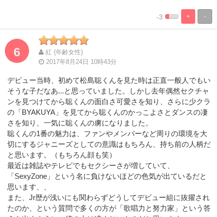
-3
+
-
%
100%
Complete
Complete
6
紅 (年齢女性)
2017年8月24日 10時43分
デビュー当時、初めて松島聡くんを見た時は正直一般人でもい
そうな子だなあ...と思っていました。しかし去年偶然セクチャ
ンを見つけてから聡くんの面白さ可愛さを知り、さらに少クラ
の「BYAKUYA」を見てから聡くんのかっこよさとダンスの凄
さを知り、一気に聡くんの虜になりました。
聡くんの1番の魅力は、ファンやメンバーなど周りの環境を大
切にするジャニーズとしての意識はもちろん、持ち前の人柄だ
と思います。（もちろん顔も笑）
最近は雑誌やテレビでもセクシーさが増していて、
「SexyZone」という名に負けないほどの色気が出ているだと
思います、、
また、Jr歴が浅いにも関わらずどうしてデビュー組に抜擢され
たのか、という質問で多くの方が「歌唱力と努力家」という答