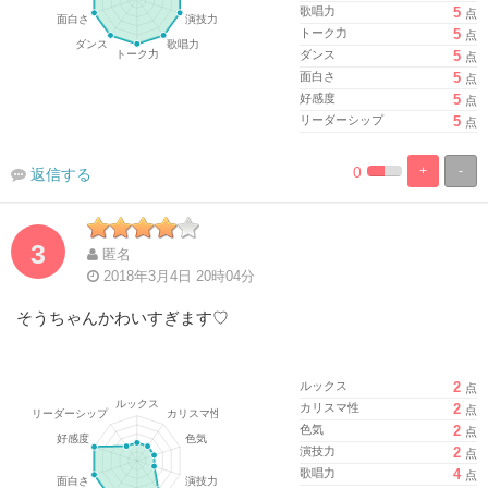
歌唱力
5
点
トーク力
5
点
ダンス
5
点
面白さ
5
点
好感度
5
点
リーダーシップ
5
点
0
+
-
返信する
%
100%
Complete
Complete
3
匿名
2018年3月4日 20時04分
そうちゃんかわいすぎます♡
ルックス
2
点
カリスマ性
2
点
色気
2
点
演技力
2
点
歌唱力
4
点