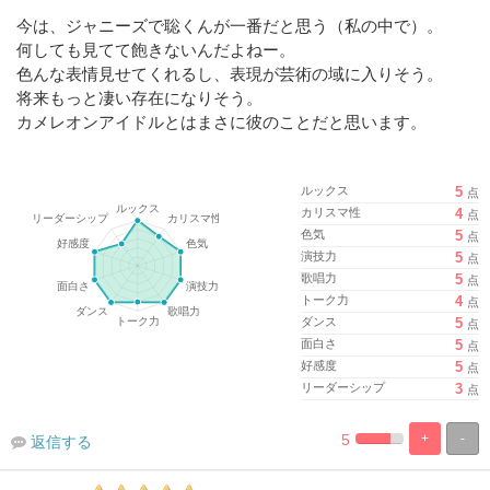
今は、ジャニーズで聡くんが一番だと思う（私の中で）。
何しても見てて飽きないんだよねー。
色んな表情見せてくれるし、表現が芸術の域に入りそう。
将来もっと凄い存在になりそう。
カメレオンアイドルとはまさに彼のことだと思います。
ルックス
5
点
カリスマ性
4
点
色気
5
点
演技力
5
点
歌唱力
5
点
トーク力
4
点
ダンス
5
点
面白さ
5
点
好感度
5
点
リーダーシップ
3
点
5
+
-
返信する
%
100%
Complete
Complete