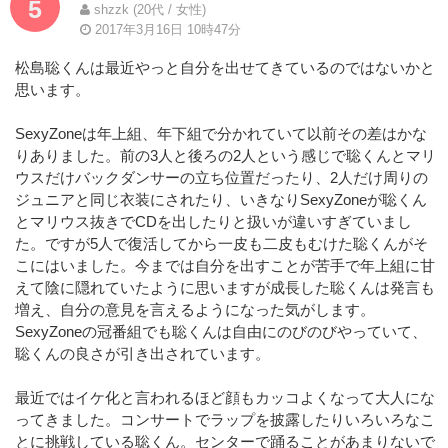
5
shzzk (20代 / 女性)
2017年3月16日 10時47分
松島聡くんは最近やっと自分を出せてきているのではないかと
思います。
SexyZoneは年上組、年下組で分かれていて以前その差はかな
りありました。前の3人と後ろの2人という感じで聡くんとマリ
ウスだけバックダンサーの立ち位置だったり、2人だけ周りの
ジュニアと同じ衣装にされたり、いきなりSexyZoneが聡くん
とマリウス抜きでCDを出したりと扱いが違いすぎていまし
た。ですが5人で復活してから一皮も二皮もむけた聡くんがそ
こにはいました。今までは自分を出すことが苦手で年上組に甘
えて陰に隠れていたように思いますが成長した聡くんは発言も
増え、自分の意見を言えるようになった気がします。
SexyZoneの冠番組でも聡くんは自由にのびのびやっていて、
聡くんの良さが引き出されています。
最近ではイケ化と言われるほど顔もカッコよくなって大人にな
ってきました。コンサートでラップを披露したりいろいろなこ
とに挑戦している聡くん。センターで踊ることがあまりないで