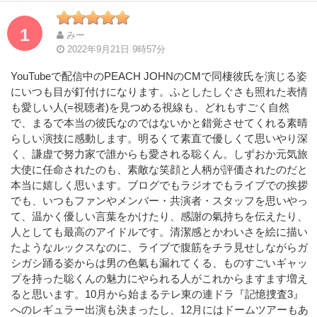
1
みー
2022年9月21日 9時57分
YouTubeで配信中のPEACH JOHNのCMで同棲彼氏を演じる姿
にいつも目が釘付けになります。ふとしたしぐさも照れた表情
も愛しい人(=視聴者)を見つめる視線も、どれもすごく自然
で、まるで本当の彼氏なのではないかと錯覚させてくれる素晴
らしい演技に感動します。明るくて素直で優しくて思いやり深
く、謙虚で努力家で誰からも愛される聡くん。しずおか元気旅
大使に任命されたのも、素敵な笑顔と人柄が評価されたのだと
本当に嬉しく思います。ブログでもラジオでもライブでの挨拶
でも、いつもファンやメンバー・共演者・スタッフを思いやっ
て、温かく優しい言葉をかけたり、感謝の氣持ちを伝えたり、
人としても最高のアイドルです。清潔感とかわいさを絵に描い
たようなルックスなのに、ライブで腹筋をチラ見せしながらガ
シガシ踊る姿からは男の色氣も漏れてくる、ものすごいギャッ
プを持った聡くんの魅力にやられる人がこれからますます増え
ると思います。10月から始まるテレ東の連ドラ『記憶捜査3』
へのレギュラー出演も決まったし、12月にはドームツアーもあ