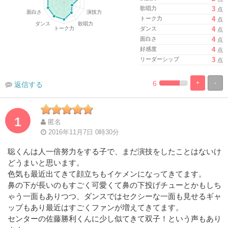
歌唱力
3
点
トーク力
4
点
ダンス
4
点
面白さ
4
点
好感度
4
点
リーダーシップ
3
点
6
+
-
返信する
%
100%
Complete
Complete
1
匿名
2016年11月7日 0時30分
聡くんは人一倍努力をする子で、まだ演技をしたことはないけ
どうまいと思います。
色気も最近出てきて顔立ちもイケメンになってきてます。
鼻の下が長いのもすごく可愛くて鼻の下投げチューとかもしち
ゃう一面もありつつ、ダンスではセクシーな一面も見せるギャ
ップもあり最近はすごくファンが増えてきてます。
センターの佐藤勝利くんに少し似てきて双子！という声もあり