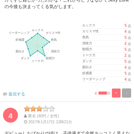
の今後も決まってくる気がします。
ルックス
5
点
カリスマ性
4
点
色気
5
点
演技力
2
点
歌唱力
5
点
トーク力
2
点
ダンス
5
点
面白さ
4
点
好感度
5
点
リーダーシップ
4
点
4
+
-
返信する
%
100%
Complete
Complete
4
匿名 (40代 / 女性)
2017年1月17日 12時21分
デビューしたばかりの頃は、子供過ぎて全然カッコよく見えな