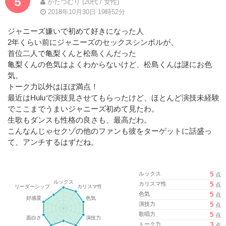
5
かたつむり (20代 / 女性)
2018年10月30日 19時52分
ジャニーズ嫌いで初めて好きになった人
2年くらい前にジャニーズのセックスシンボルが、
首位二人で亀梨くんと松島くんだった
亀梨くんの色気はよくわからないけど、松島くんは謎にお色
気。
トーク力以外はほぼ満点！
最近はHuluで演技見させてもらったけど、ほとんど演技未経験
でここまでうまいジャニーズ初めて見たわ。
生歌もダンスも性格の良さも、最高だわ。
こんなんじゃセクゾの他のファンも彼をターゲットに話盛っ
て、アンチするはずだね。
ルックス
5
点
カリスマ性
5
点
色気
5
点
演技力
5
点
歌唱力
5
点
トーク力
3
点