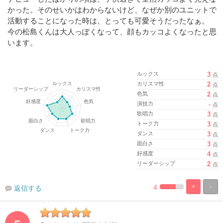
かった。そのせいかはわからないけど、なぜか別のユニットで
活動することになった時は、とっても可愛そうだったなぁ。
今の松島くんは大人っぽくなって、顔もカッコよくなったと思
います。
ルックス
3
点
カリスマ性
2
点
色気
2
点
演技力
-
点
歌唱力
3
点
トーク力
3
点
ダンス
3
点
面白さ
3
点
好感度
4
点
リーダーシップ
2
点
4
+
-
返信する
%
100%
Complete
Complete