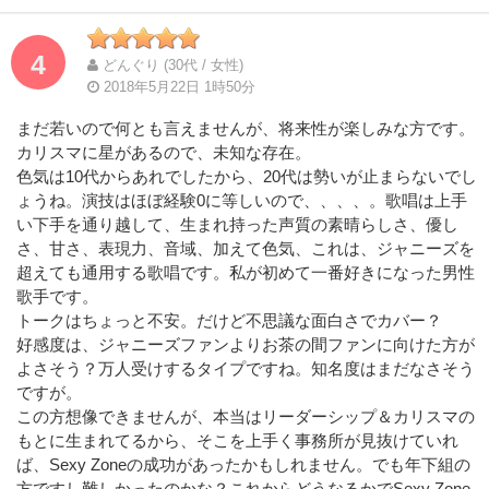
Complete
Complete
4
どんぐり (30代 / 女性)
2018年5月22日 1時50分
まだ若いので何とも言えませんが、将来性が楽しみな方です。
カリスマに星があるので、未知な存在。
色気は10代からあれでしたから、20代は勢いが止まらないでし
ょうね。演技はほぼ経験0に等しいので、、、、。歌唱は上手
い下手を通り越して、生まれ持った声質の素晴らしさ、優し
さ、甘さ、表現力、音域、加えて色気、これは、ジャニーズを
超えても通用する歌唱です。私が初めて一番好きになった男性
歌手です。
トークはちょっと不安。だけど不思議な面白さでカバー？
好感度は、ジャニーズファンよりお茶の間ファンに向けた方が
よさそう？万人受けするタイプですね。知名度はまだなさそう
ですが。
この方想像できませんが、本当はリーダーシップ＆カリスマの
もとに生まれてるから、そこを上手く事務所が見抜けていれ
ば、Sexy Zoneの成功があったかもしれません。でも年下組の
方ですし難しかったのかな？これからどうなるかでSexy Zone