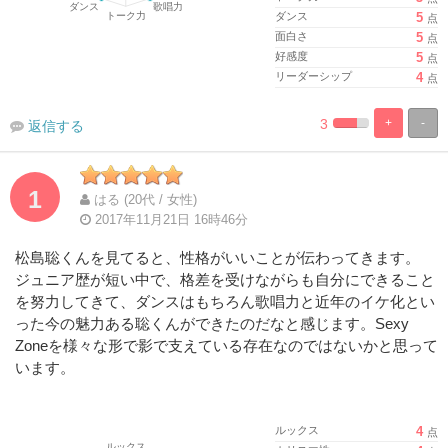
ダンス
5
点
面白さ
5
点
好感度
5
点
リーダーシップ
4
点
3
+
-
返信する
%
100%
Complete
Complete
1
はる (20代 / 女性)
2017年11月21日 16時46分
松島聡くんを見てると、性格がいいことが伝わってきます。
ジュニア歴が短い中で、格差を受けながらも自分にできること
を努力してきて、ダンスはもちろん歌唱力と近年のイケ化とい
った今の魅力ある聡くんができたのだなと感じます。Sexy
Zoneを様々な形で影で支えている存在なのではないかと思って
います。
ルックス
4
点