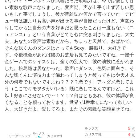
い。ハイトーンボイスが武器だった歌唱力は、今では優しく甘
い素敵な歌声になりました。変声期、声が上手く出ず苦しい思
いもした事でしょうし、彼が昔雑誌か何かで言っていた「デビ
ュー時は誰よりも高い声が出せる事が自慢だったけど、声変わ
りしてからは自分の声を好きだと思ったことは一度もない（ニ
ュアンス）」という言葉がとても心に突き刺さりました。大丈
夫、あなたの歌声は素敵だから。ちょっと天然で、おばかで、
そんな聡くんのダンスはとってもSexy。腰振り、大好きで
す。今後機会があれば彼のお芝居も見てみたいですね。一攫千
金ゲームでのケイスケは、全くの別人で、彼の演技に惹かれま
した。松島聡は居なかった。歌声にダンス、色気に面白さ、そ
んな聡くんに演技力まで備わってしまうと彼ってもはや天才以
外の何者でもないですよね？？？？恋です。ア～ダメ恋してま
う（ここでキモヲタがバレる）既に恋してるんですけど。これ
以上好きにさせないで～！？！？何はともあれ、彼の体調が良
くなることを願っております。世界で1番幸せになって欲しい
人、大好きだよ、愛してるよ。またその素敵な笑顔見せてね。
ルックス
5
点
カリスマ性
4
点