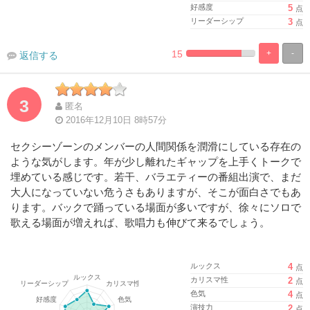
好感度
5
点
リーダーシップ
3
点
15
+
-
返信する
%
100%
Complete
Complete
3
匿名
2016年12月10日 8時57分
セクシーゾーンのメンバーの人間関係を潤滑にしている存在の
ような気がします。年が少し離れたギャップを上手くトークで
埋めている感じです。若干、バラエティーの番組出演で、まだ
大人になっていない危うさもありますが、そこが面白さでもあ
ります。バックで踊っている場面が多いですが、徐々にソロで
歌える場面が増えれば、歌唱力も伸びて来るでしょう。
ルックス
4
点
カリスマ性
2
点
色気
4
点
演技力
2
点