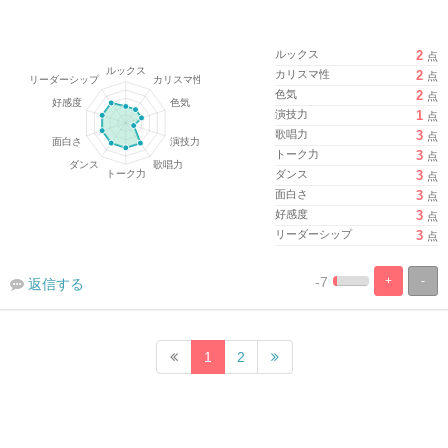
ルックス
2
点
カリスマ性
2
点
色気
2
点
演技力
1
点
歌唱力
3
点
トーク力
3
点
ダンス
3
点
面白さ
3
点
好感度
3
点
リーダーシップ
3
点
-7
+
-
返信する
%
100%
Complete
Complete
1
2