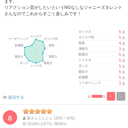
ます。
リアクション芸がしたいというNGなしなジャニーズタレント
さんなのでこれからすごく楽しみです！
ルックス
5
点
カリスマ性
5
点
色気
4
点
演技力
3
点
歌唱力
5
点
トーク力
5
点
ダンス
5
点
面白さ
5
点
好感度
5
点
リーダーシップ
3
点
6
+
-
返信する
%
100%
Complete
Complete
8
栗きんとんとん (20代 / 女性)
2018年11月7日 2時06分