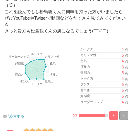
（笑）
これを読んでもし松島聡くんに興味を持った方がいましたら、
ぜひYouTubeやTwitterで動画などをたくさん見てみてください
☺︎
きっと貴方も松島聡くんの虜になるでしょう(￣▽￣)
ルックス
4
点
カリスマ性
5
点
色気
4
点
演技力
3
点
歌唱力
5
点
トーク力
4
点
ダンス
5
点
面白さ
5
点
好感度
5
点
リーダーシップ
4
点
23
+
-
返信する
%
100%
Complete
Complete