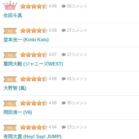
4.69
26コメント
3位
生田斗真
4.69
27コメント
4位
堂本光一 (Kinki Kids)
4.67
17コメント
5位
重岡大毅 (ジャニーズWEST)
4.66
41コメント
6位
大野智 (嵐)
4.66
35コメント
7位
岡田准一 (V6)
4.64
23コメント
8位
有岡大貴 (Hey! Say! JUMP)