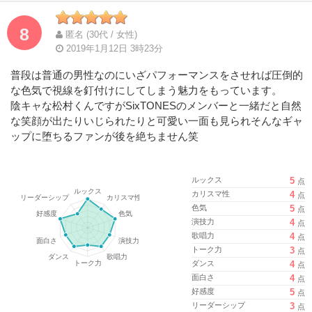
8
匿名 (30代 / 女性)
2019年1月12日 3時23分
普段は普通の男性なのにいざパフォーマンスをさせれば圧倒的
な色気で視線を釘付けにしてしまう魅力をもっています。
陰キャな松村くんですがSixTONESのメンバーと一緒だと自然
な笑顔が出たりいじられたりと可愛い一面も見られそんなギャ
ップに堕ちるファンが後を絶ちません笑
ルックス
5
点
カリスマ性
4
点
色気
5
点
演技力
4
点
歌唱力
4
点
トーク力
3
点
ダンス
4
点
面白さ
4
点
好感度
5
点
リーダーシップ
3
点