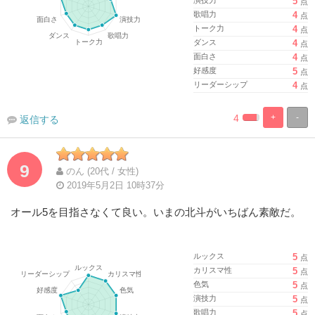
5
点
歌唱力
4
点
トーク力
4
点
ダンス
4
点
面白さ
4
点
好感度
5
点
リーダーシップ
4
点
4
+
-
返信する
%
100%
Complete
Complete
9
のん (20代 / 女性)
2019年5月2日 10時37分
オール5を目指さなくて良い。いまの北斗がいちばん素敵だ。
ルックス
5
点
カリスマ性
5
点
色気
5
点
演技力
5
点
歌唱力
5
点