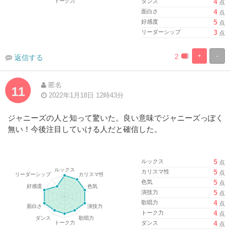
ダンス
4
点
面白さ
4
点
好感度
5
点
リーダーシップ
3
点
2
+
-
返信する
%
100%
Complete
Complete
匿名
11
2022年1月18日 12時43分
ジャニーズの人と知って驚いた。良い意味でジャニーズっぽく
無い！今後注目していける人だと確信した。
ルックス
5
点
カリスマ性
5
点
色気
5
点
演技力
5
点
歌唱力
4
点
トーク力
4
点
ダンス
4
点