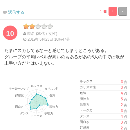
1
+
-
返信する
%
100%
Complete
Complete
10
匿名 (20代 / 女性)
2019年5月23日 10時47分
たまにスカしてるなーと感じてしまうところがある。
グループの平均レベルが高いのもあるがあの6人の中では歌が
上手い方だとはいえない。
ルックス
3
点
カリスマ性
3
点
色気
4
点
演技力
5
点
歌唱力
2
点
トーク力
3
点
ダンス
4
点
面白さ
3
点
好感度
2
点