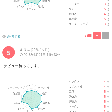
トーク力
3
点
ダンス
5
点
面白さ
4
点
好感度
5
点
リーダーシップ
3
点
3
+
-
返信する
%
100%
Complete
Complete
りん (20代 / 女性)
5
2018年6月21日 11時43分
デビュー待ってます。
ルックス
4
点
カリスマ性
4
点
色気
5
点
演技力
5
点
歌唱力
5
点
トーク力
5
点
ダンス
3
点