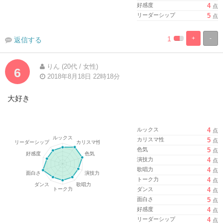
好感度
4
点
リーダーシップ
5
点
1
+
-
返信する
%
100%
Complete
Complete
りん (20代 / 女性)
6
2018年8月18日 22時18分
大好き
ルックス
4
点
カリスマ性
5
点
色気
5
点
演技力
4
点
歌唱力
4
点
トーク力
4
点
ダンス
4
点
面白さ
5
点
好感度
4
点
リーダーシップ
4
点