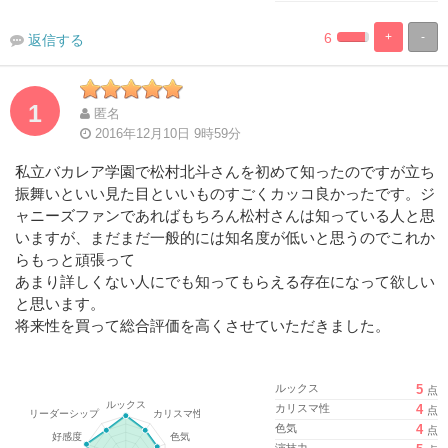
6
+
-
返信する
%
100%
Complete
Complete
1
匿名
2016年12月10日 9時59分
私立バカレア学園で松村北斗さんを初めて知ったのですが立ち
振舞いといい見た目といいものすごくカッコ良かったです。ジ
ャニーズファンであればもちろん松村さんは知っている人と思
いますが、まだまだ一般的には知名度が低いと思うのでこれか
らもっと頑張って
あまり詳しくない人にでも知ってもらえる存在になって欲しい
と思います。
将来性を買って総合評価を高くさせていただきました。
ルックス
5
点
カリスマ性
4
点
色気
4
点
演技力