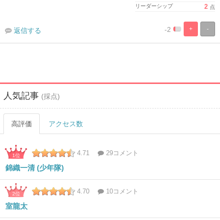
リーダーシップ
2
点
-2
+
-
返信する
%
100%
Complete
Complete
人気記事
(採点)
高評価
アクセス数
4.71
29コメント
1位
錦織一清 (少年隊)
4.70
10コメント
2位
室龍太