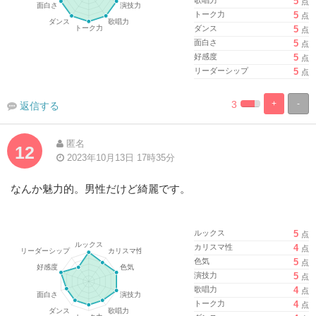
5
点
トーク力
5
点
ダンス
5
点
面白さ
5
点
好感度
5
点
リーダーシップ
5
点
3
+
-
返信する
%
100%
Complete
Complete
匿名
12
2023年10月13日 17時35分
なんか魅力的。男性だけど綺麗です。
ルックス
5
点
カリスマ性
4
点
色気
5
点
演技力
5
点
歌唱力
4
点
トーク力
4
点