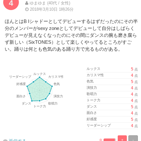
4
ゆまゆま (40代 / 女性)
2018年3月10日 1時26分
ほんとはB Iシャドーとしてデビューするはずだったのにその半
分のメンバーがsexy zoneとしてデビューして自分はしばらく
デビューが見えなくなったのにその間にダンスの腕も磨き腐ら
ず新しい（SixTONES）として楽しくやってるところがすご
い。踊りは何とも色気のある踊り方で光るものがある。
ルックス
5
点
カリスマ性
4
点
色気
5
点
演技力
4
点
歌唱力
4
点
トーク力
4
点
ダンス
5
点
面白さ
4
点
好感度
5
点
リーダーシップ
4
点
8
+
-
返信する