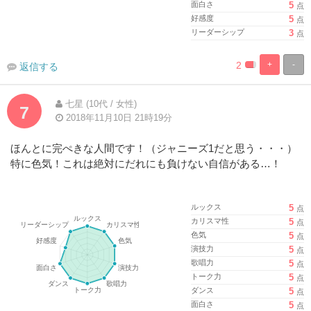
面白さ
5
点
好感度
5
点
リーダーシップ
3
点
2
+
-
返信する
%
100%
Complete
Complete
七星 (10代 / 女性)
7
2018年11月10日 21時19分
ほんとに完ぺきな人間です！（ジャニーズ1だと思う・・・）
特に色気！これは絶対にだれにも負けない自信がある…！
ルックス
5
点
カリスマ性
5
点
色気
5
点
演技力
5
点
歌唱力
5
点
トーク力
5
点
ダンス
5
点
面白さ
5
点