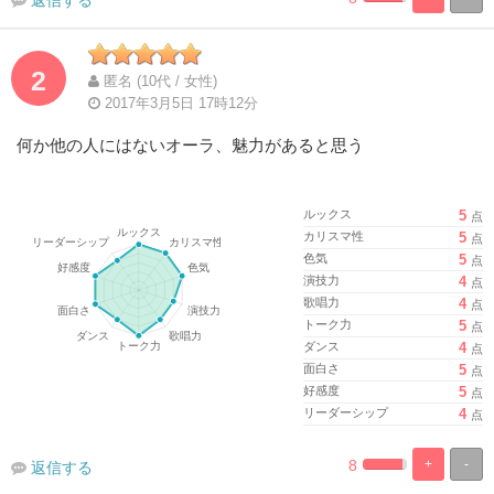
%
100%
Complete
Complete
2
匿名 (10代 / 女性)
2017年3月5日 17時12分
何か他の人にはないオーラ、魅力があると思う
ルックス
5
点
カリスマ性
5
点
色気
5
点
演技力
4
点
歌唱力
4
点
トーク力
5
点
ダンス
4
点
面白さ
5
点
好感度
5
点
リーダーシップ
4
点
8
+
-
返信する
%
100%
Complete
Complete