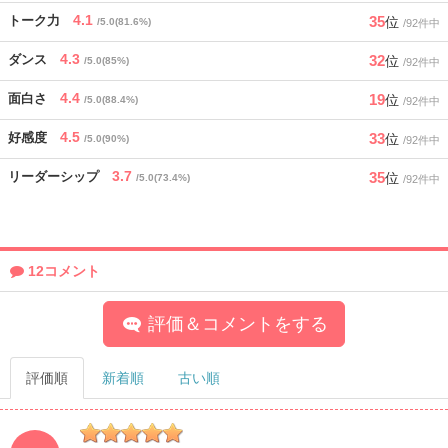
4.1
35
トーク力
位
/5.0(81.6%)
/92件中
4.3
32
ダンス
位
/5.0(85%)
/92件中
4.4
19
面白さ
位
/5.0(88.4%)
/92件中
4.5
33
好感度
位
/5.0(90%)
/92件中
3.7
35
リーダーシップ
位
/5.0(73.4%)
/92件中
12コメント
評価＆コメントをする
評価順
新着順
古い順