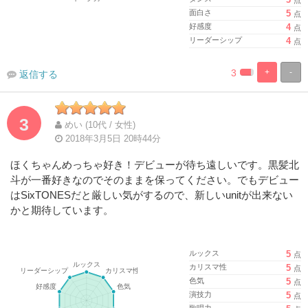
面白さ
5
点
好感度
4
点
リーダーシップ
4
点
3
+
-
返信する
%
100%
Complete
Complete
3
めい (10代 / 女性)
2018年3月5日 20時44分
ほくちゃんめっちゃ好き！デビューが待ち遠しいです。黒髪北
斗が一番好きなのでそのままを保ってください。でもデビュー
はSixTONESだと厳しい気がするので、新しいunitが出来ない
かと期待しています。
ルックス
5
点
カリスマ性
5
点
色気
5
点
演技力
5
点
歌唱力